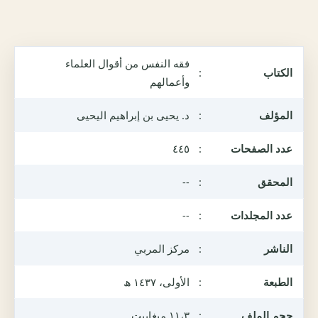
فقه النفس من أقوال العلماء
الكتاب
:
وأعمالهم
المؤلف
:
د. يحيى بن إبراهيم اليحيى
عدد الصفحات
:
٤٤٥
المحقق
:
--
عدد المجلدات
:
--
الناشر
:
مركز المربي
الطبعة
:
الأولى، ١٤٣٧ ھ
حجم الملف
:
١١،٣ ميغابيت