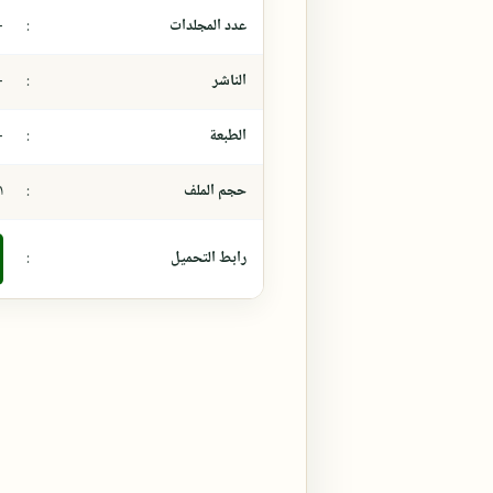
عدد المجلدات
:
-
الناشر
:
-
الطبعة
:
-
حجم الملف
:
٤،١
رابط التحميل
: