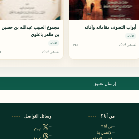
أبواب التصوف مقاماته وآفاته
مجموع الحبيب عبدالله بن حسين
بن طاهر باعلوي
الآداب
الآداب
أغسطس 2026
PDF
أغسطس 2026
F
إرسال تعليق
من أنا ؟
وسائل التواصل
من أنا ؟
تويتر
الإتصال بنا
ثريدز
فهرس الموقع