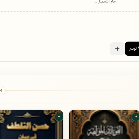
6 كتب
✦
✦