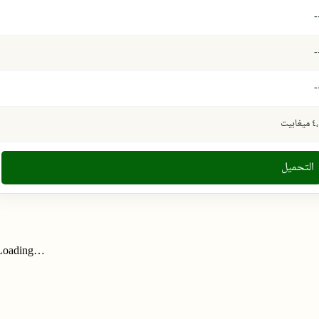
-
-
-
 ميغابيت
التحميل