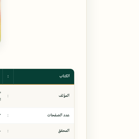
الكتاب
:
س
المؤلف
:
ا
عدد الصفحات
:
٣
المحقق
:
خ