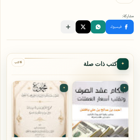
6 كتب
كتب ذات صلة
✦
✦
✦