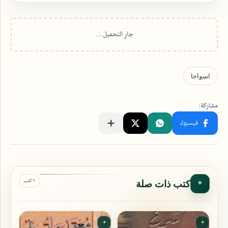
٦ كتب
كتب ذات صلة
✦
✦
✦