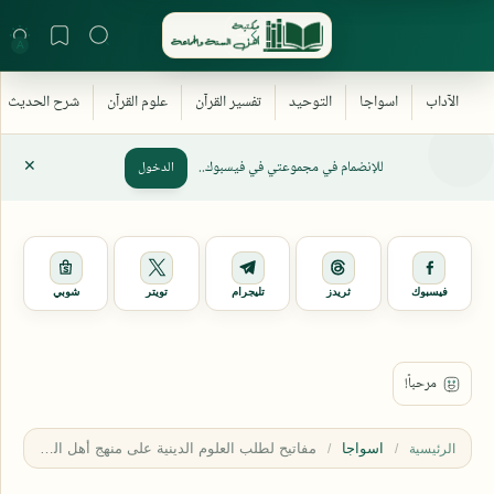
للإنضمام في مجموعتي في فيسبوك..
الدخول
فيسبوك
ثريدز
تليجرام
تويتر
شوبي
اسواجا
الرئيسية