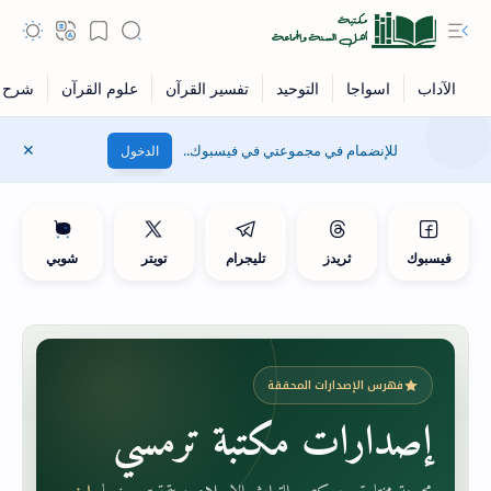
للإنضمام في مجموعتي في فيسبوك..
الدخول
فيسبوك
ثريدز
تليجرام
تويتر
شوبي
فهرس الإصدارات المحققة
إصدارات مكتبة ترمسي