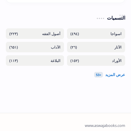
التسميات
(٢٢٣)
(٤٩٤)
(٦٥١)
(٢٦)
(١١٣)
(١٥٢)