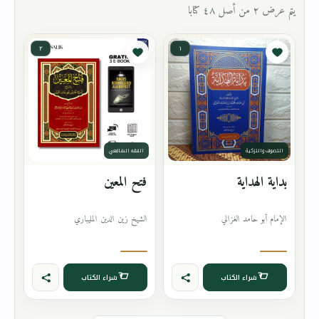
يتم عرض ٢ من أصل ٤٨ كتابا
٢
١
التصوف والتزكية
الفقه الشافعي
بداية الهداية
فتح المعين
الإمام أبو حامد الغزالي
الشيخ زين الدين المليباري
شراء الكتاب
شراء الكتاب