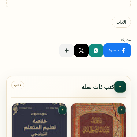
٦ كتب
كتب ذات صلة
✦
✦
✦