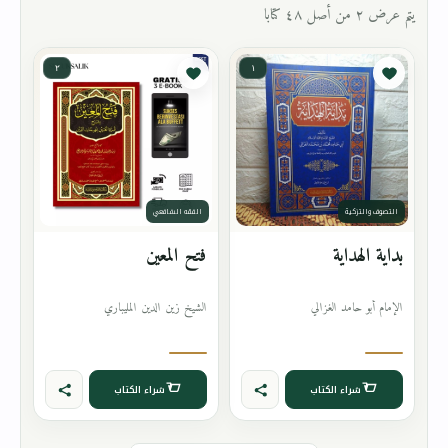
يتم عرض ٢ من أصل ٤٨ كتابا
٢
١
التصوف والتزكية
الفقه الشافعي
بداية الهداية
فتح المعين
الإمام أبو حامد الغزالي
الشيخ زين الدين المليباري
شراء الكتاب
شراء الكتاب