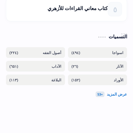
كتاب معاني القراءات للأزهري
التسميات
(٢٢٤)
(٤٩٤)
(٦٥١)
(٢٦)
(١١٣)
(١٥٢)