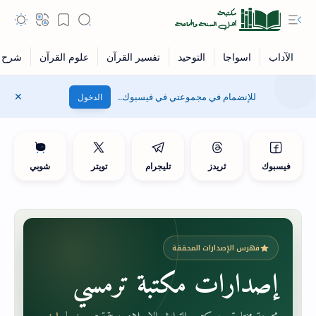
للإنضمام في مجموعتي في فيسبوك..
الدخول
فيسبوك
ثريدز
تليجرام
تويتر
شوبي
فهرس الإصدارات المحققة
إصدارات مكتبة ترمسي