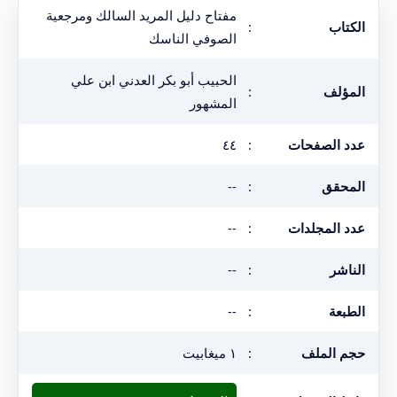
مفتاح دليل المريد السالك ومرجعية
الكتاب
:
الصوفي الناسك
الحبيب أبو بكر العدني ابن علي
المؤلف
:
المشهور
عدد الصفحات
:
٤٤
المحقق
:
--
عدد المجلدات
:
--
الناشر
:
--
الطبعة
:
--
حجم الملف
:
١ ميغابيت