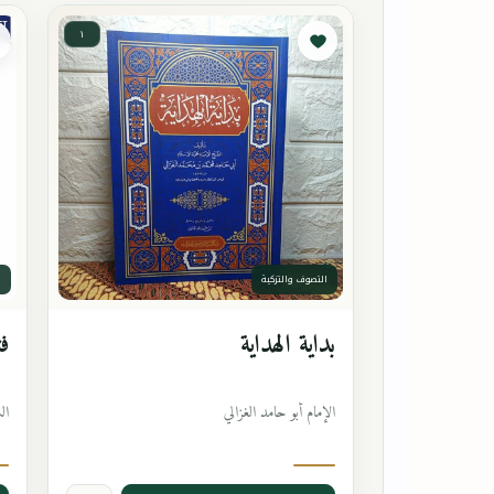
١
التصوف والتزكية
ا
بداية الهداية
فت
الإمام أبو حامد الغزالي
ال