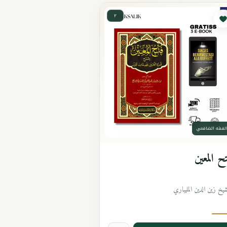
٢
لفقه الشافعي
ح المعين
شيخ زين الدين المليباري