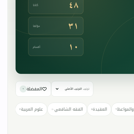
٤٨
كتابا
٣١
مؤلفا
١٠
أقسام
المفضلة
ترتيب
٠
والمواعظ
العقيدة
الفقه الشافعي
علوم العربية
كتب مت
٣
١٠
٧
٢