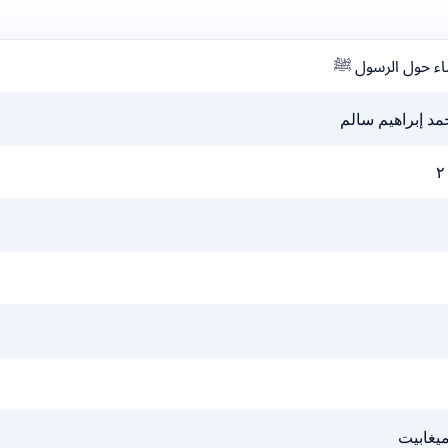
اء حول الرسول ﷺ
د إبراهيم سالم
٢