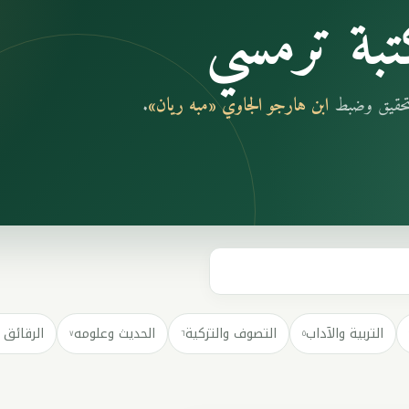
بة ترمسي
بتحقيق وضبط
ابن هارجو الجاوي «مبه ريان»
.
التربية والآداب
التصوف والتزكية
الحديث وعلومه
الرقائق 
٧
٦
٥