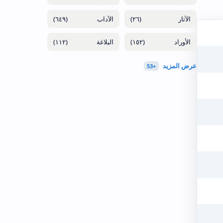
(٦٤٩)
(٢٦)
(١١٢)
(١٥٢)