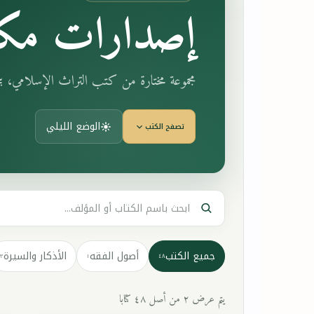
إصدارات مكت
مجموعة مختارة من كتب التراث الإسلامي، 
الوضع الليلي
تصفح الكتب
جميع الكتب
أصول الفقه
الأذكار والسيرة
٣
١
٤٨
يتم عرض ٢ من أصل ٤٨ كتابا