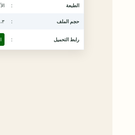
الطبعة
:
الأول
حجم الملف
:
١٢،٣ م
رابط التحميل
:
ا