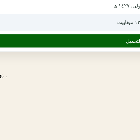
ى، ١٤٢٧ ھ
يغابيت
لتحميل