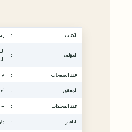
الكتاب
:
رس
الش
المؤلف
:
ال
عدد الصفحات
:
٦٨
المحقق
:
أحم
عدد المجلدات
:
--
الناشر
:
دار