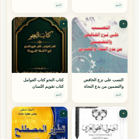
النحو
النحو
✦
✦
النصب على نزع الخافض
كتاب النحو كتاب العوامل
والتضمين من بدع النحاة
كتاب تقويم اللسان
والمفسرين
النحو
النحو
✦
✦