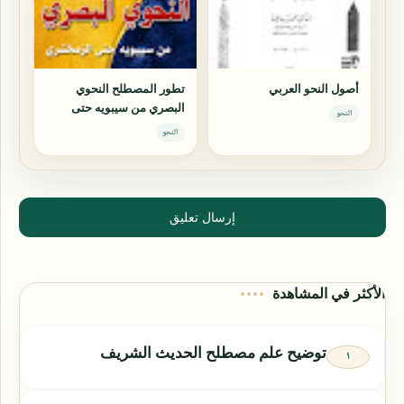
أصول النحو العربي
تطور المصطلح النحوي
البصري من سيبويه حتى
النحو
الزمخشري
النحو
إرسال تعليق
الأكثر في المشاهدة
توضيح علم مصطلح الحديث الشريف