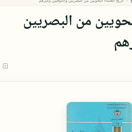
خ
لنحويين من البصريين
هم