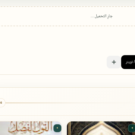
6 كتب
✦
✦