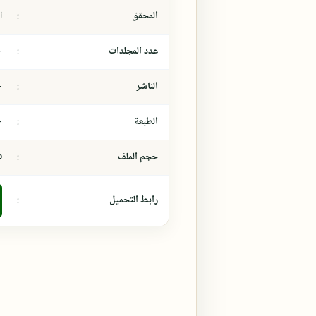
المحقق
:
ا
عدد المجلدات
:
-
الناشر
:
-
الطبعة
:
-
حجم الملف
:
٤،٥
رابط التحميل
: