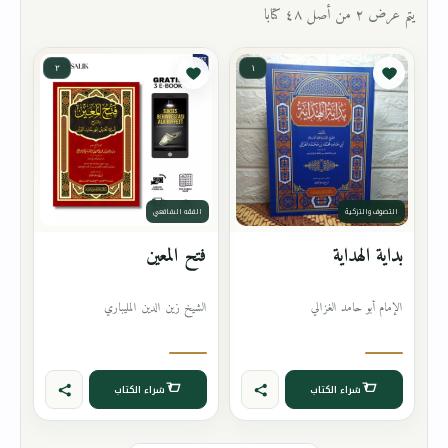
يتم عرض ٢ من أصل ٤٨ كتابا
٢
١
التصوف والتزكية
الفقه الشافعي
بداية الهداية
فتح المعين
الإمام أبو حامد الغزالي
الشيخ زين الدين المليباري
شراء الكتاب
شراء الكتاب