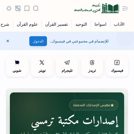
للإنضمام في مجموعتي في فيسبوك..
الدخول
فيسبوك
ثريدز
تليجرام
تويتر
شوبي
فهرس الإصدارات المحققة
إصدارات مكتبة ترمسي