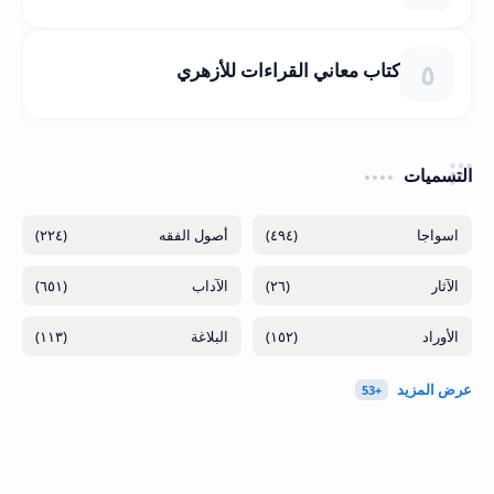
كتاب معاني القراءات للأزهري
التسميات
(٢٢٤)
(٤٩٤)
(٦٥١)
(٢٦)
(١١٣)
(١٥٢)