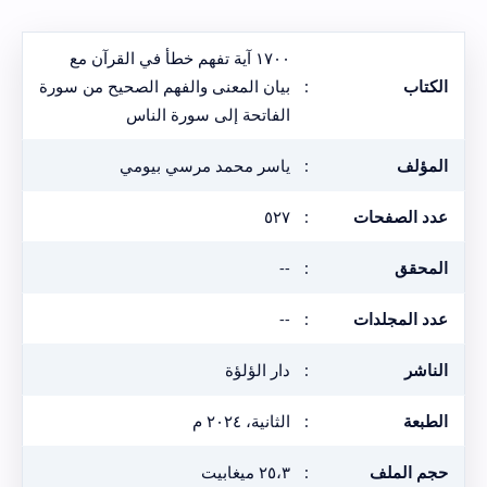
١٧٠٠ آية تفهم خطأ في القرآن مع
الكتاب
:
بيان المعنى والفهم الصحيح من سورة
الفاتحة إلى سورة الناس
المؤلف
:
ياسر محمد مرسي بيومي
عدد الصفحات
:
٥٢٧
المحقق
:
--
عدد المجلدات
:
--
الناشر
:
دار الؤلؤة
الطبعة
:
الثانية، ٢٠٢٤ م
حجم الملف
:
٢٥،٣ ميغابيت