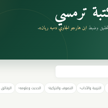
بة ترمسي
بتحقيق وضبط
ابن هارجو الجاوي «مبه ريان»
.
التربية والآداب
التصوف والتزكية
الحديث وعلومه
الرقائق 
٧
٦
٥