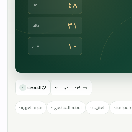
٤٨
كتابا
٣١
مؤلفا
١٠
أقسام
المفضلة
ترتيب
٠
والمواعظ
العقيدة
الفقه الشافعي
علوم العربية
كتب مت
٣
١٠
٧
٢