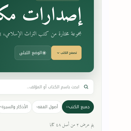
إصدارات مكت
مجموعة مختارة من كتب التراث الإسلامي، 
الوضع الليلي
تصفح الكتب
جميع الكتب
أصول الفقه
الأذكار والسيرة
٣
١
٤٨
يتم عرض ٢ من أصل ٤٨ كتابا