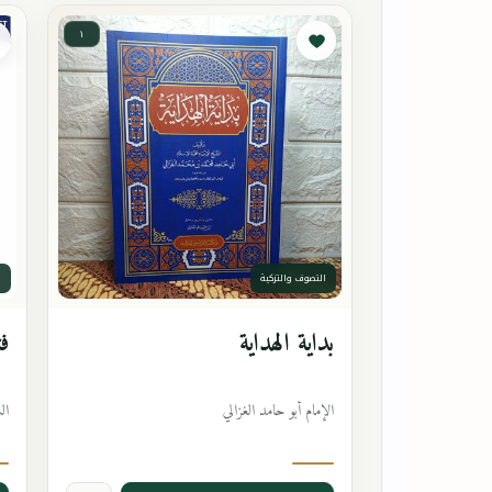
١
التصوف والتزكية
ا
بداية الهداية
فت
الإمام أبو حامد الغزالي
ال