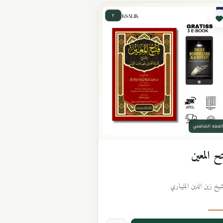
٢
لفقه الشافعي
ح المعين
شيخ زين الدين المليباري