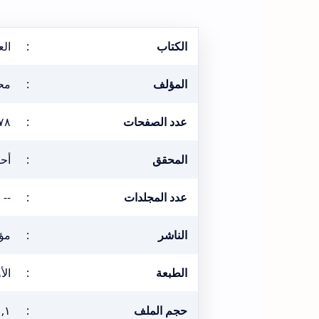
الكتاب
:
الع
المؤلف
:
مح
عدد الصفحات
:
٧٨
المحقق
:
أحم
عدد المجلدات
:
--
الناشر
:
مؤ
الطبعة
:
الأول
حجم الملف
:
١,١ ميغا