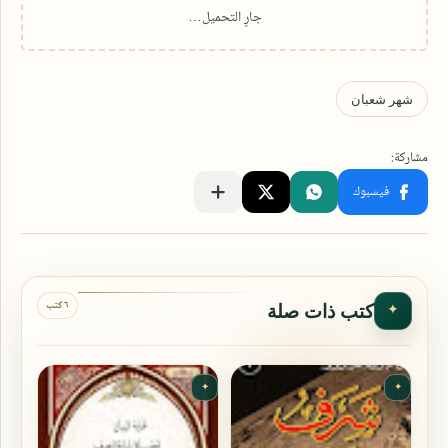
٦ كتب
كتب ذات صلة
✦
✦
✦