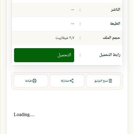
الناشر
:
--
الطبعة
:
--
حجم الملف
:
٣,٧ ميغابيت
رابط التحميل
:
التحميل
نسخ التوثيق
مشاركة
طباعة