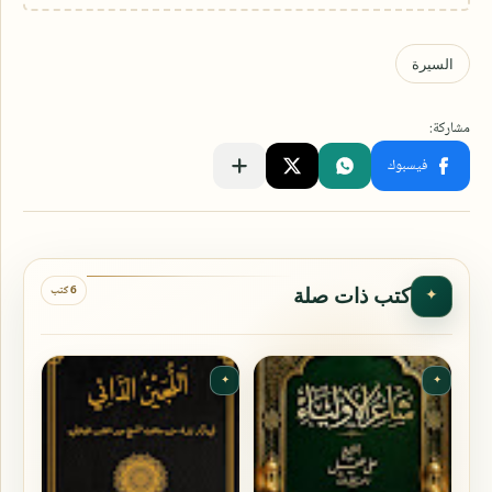
6 كتب
كتب ذات صلة
✦
✦
✦