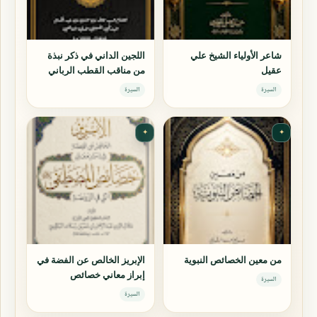
شاعر الأولياء الشيخ علي
اللجين الداني في ذكر نبذة
عقيل
من مناقب القطب الرباني
سيدي الشيخ عبد القادر
السيرة
السيرة
الجيلاني
✦
✦
من معين الخصائص النبوية
الإبريز الخالص عن الفضة في
إبراز معاني خصائص
السيرة
المصطفى التي في الروضة
السيرة