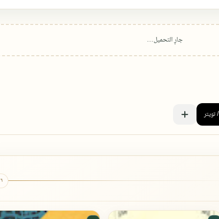
٦ كتب