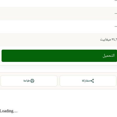
-
-
-
٣٤، ميغابيت
التحميل
مشاركة
طباعة