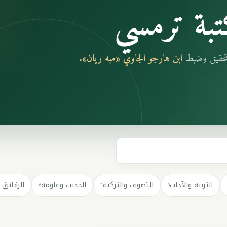
بة ترمسي
بتحقيق وضبط
ابن هارجو الجاوي «مبه ريان»
.
التربية والآداب
التصوف والتزكية
الحديث وعلومه
الرقائق 
٧
٦
٥