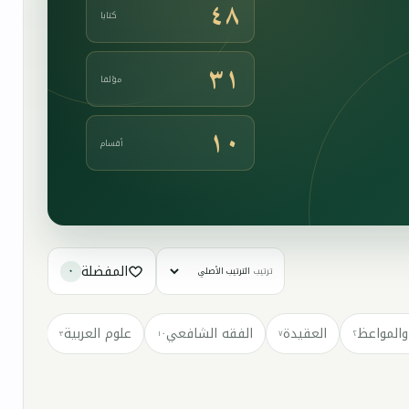
٤٨
كتابا
٣١
مؤلفا
١٠
أقسام
المفضلة
ترتيب
٠
والمواعظ
العقيدة
الفقه الشافعي
علوم العربية
كتب مت
٣
١٠
٧
٢