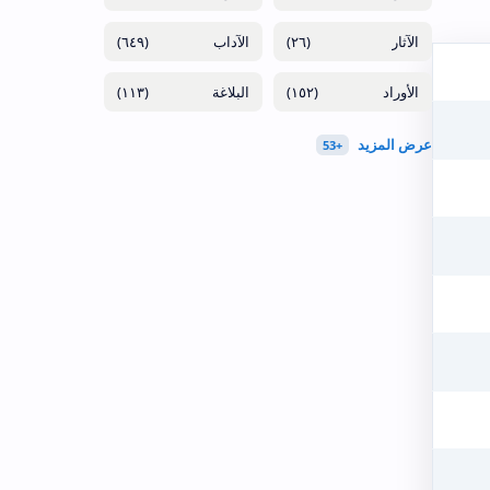
(٦٤٩)
(٢٦)
(١١٣)
(١٥٢)