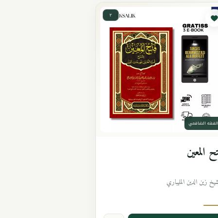
٢
لفقه الشافعي
ح المعين
شيخ زين الدين المليباري