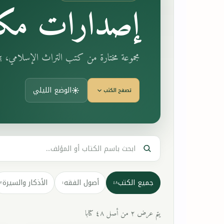
إصدارات مكت
مجموعة مختارة من كتب التراث الإسلامي، 
الوضع الليلي
تصفح الكتب
جميع الكتب
أصول الفقه
الأذكار والسيرة
٣
١
٤٨
يتم عرض ٢ من أصل ٤٨ كتابا