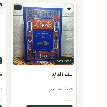
١
التصوف والتزكية
ا
بداية الهداية
فت
الإمام أبو حامد الغزالي
ال