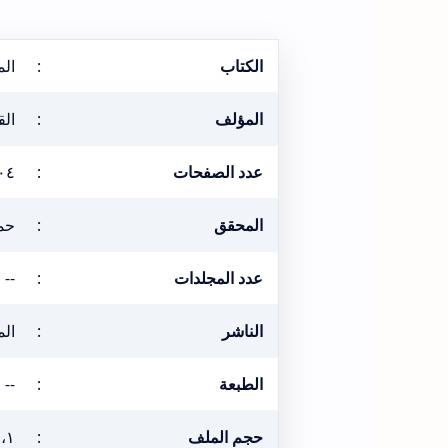
الكتاب
:
الم
المؤلف
:
الق
عدد الصفحات
:
٠٤
المحقق
:
حم
عدد المجلدات
:
--
الناشر
:
الم
الطبعة
:
--
حجم الملف
:
٣٦،١ م