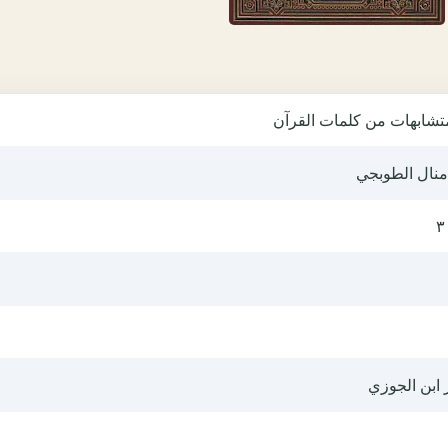
متشابهات من كلمات القرآن
منال الطوبجي
٣
 ابن الجوزي