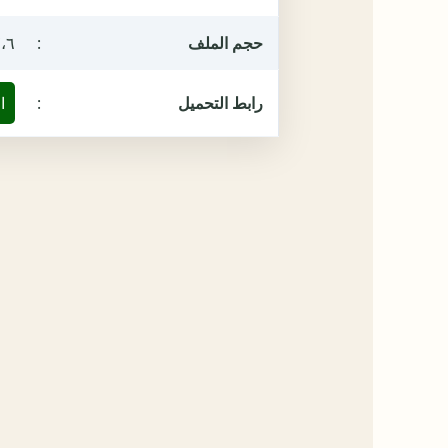
حجم الملف
:
٧،٦ ميغ
رابط التحميل
:
ا