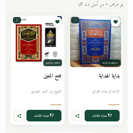
يتم عرض ٢ من أصل ٤٨ كتابا
٢
١
التصوف والتزكية
الفقه الشافعي
بداية الهداية
فتح المعين
الإمام أبو حامد الغزالي
الشيخ زين الدين المليباري
شراء الكتاب
شراء الكتاب