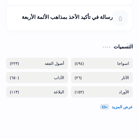
رسالة في تأكيد الأخذ بمذاهب الأئمة الأربعة
التسميات
(٢٢٣)
(٤٩٤)
(٦٥٠)
(٢٦)
(١١٣)
(١٥٢)