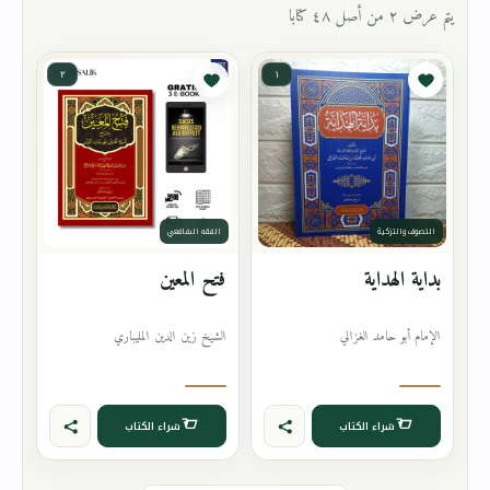
يتم عرض ٢ من أصل ٤٨ كتابا
٢
١
التصوف والتزكية
الفقه الشافعي
بداية الهداية
فتح المعين
الإمام أبو حامد الغزالي
الشيخ زين الدين المليباري
شراء الكتاب
شراء الكتاب