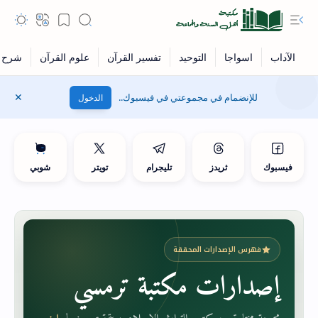
للإنضمام في مجموعتي في فيسبوك..
الدخول
فيسبوك
ثريدز
تليجرام
تويتر
شوبي
فهرس الإصدارات المحققة
إصدارات مكتبة ترمسي