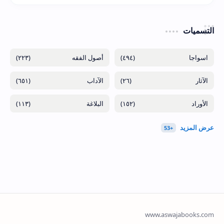
التسميات
(٢٢٣)
(٤٩٤)
(٦٥١)
(٢٦)
(١١٣)
(١٥٢)