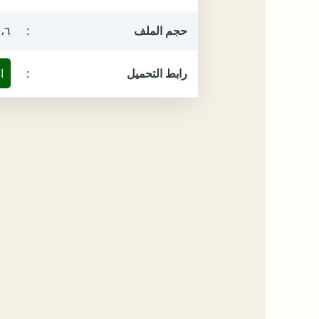
حجم الملف
:
٧،٦ ميغ
رابط التحميل
:
ا