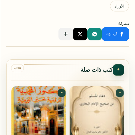
6 كتب
كتب ذات صلة
✦
✦
✦