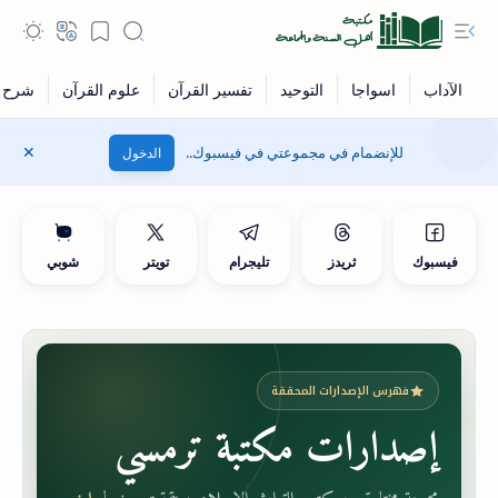
للإنضمام في مجموعتي في فيسبوك..
الدخول
فيسبوك
ثريدز
تليجرام
تويتر
شوبي
فهرس الإصدارات المحققة
إصدارات مكتبة ترمسي