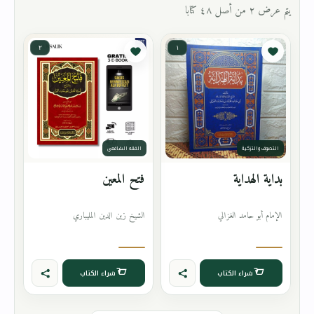
يتم عرض ٢ من أصل ٤٨ كتابا
٢
١
التصوف والتزكية
الفقه الشافعي
بداية الهداية
فتح المعين
الإمام أبو حامد الغزالي
الشيخ زين الدين المليباري
شراء الكتاب
شراء الكتاب