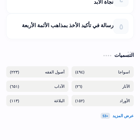
نجاة الأبد
رسالة في تأكيد الأخذ بمذاهب الأئمة الأربعة
التسميات
(٢٢٣)
(٤٩٤)
(٦٥١)
(٢٦)
(١١٣)
(١٥٢)