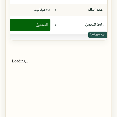
حجم الملف
:
٣,٧ ميغابيت
رابط التحميل
:
التحميل