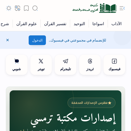
للإنضمام في مجموعتي في فيسبوك..
الدخول
فيسبوك
ثريدز
تليجرام
تويتر
شوبي
فهرس الإصدارات المحققة
إصدارات مكتبة ترمسي