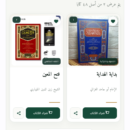
يتم عرض ٢ من أصل ٤٨ كتابا
٢
١
التصوف والتزكية
الفقه الشافعي
بداية الهداية
فتح المعين
الإمام أبو حامد الغزالي
الشيخ زين الدين المليباري
شراء الكتاب
شراء الكتاب