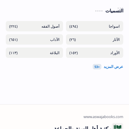
التسميات
(٢٢٤)
(٤٩٤)
(٦٥١)
(٢٦)
(١١٣)
(١٥٢)
مكتبة أهل السنة والجماعة