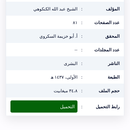
المؤلف
:
الشيخ عبد الله الكنكوهي
عدد الصفحات
:
٨١
المحقق
:
أ. أبو خزيمة السكروي
عدد المجلدات
:
--
الناشر
:
البشرى
الطبعة
:
الأولى، ١٤٣٧ ھ
حجم الملف
:
٣٤،٨ ميغابيت
التحميل
رابط التحميل
: