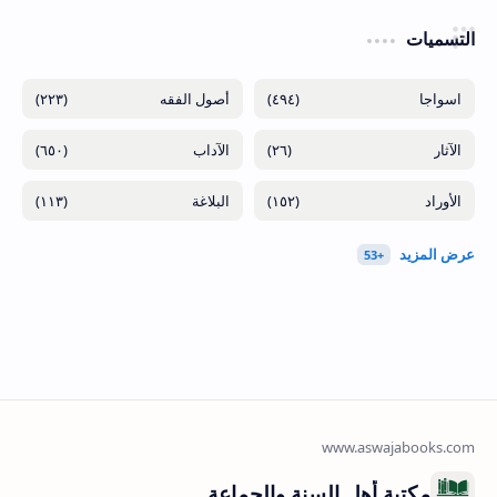
التسميات
(٢٢٣)
(٤٩٤)
(٦٥٠)
(٢٦)
(١١٣)
(١٥٢)
مكتبة أهل السنة والجماعة