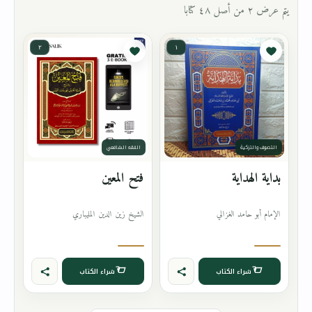
يتم عرض ٢ من أصل ٤٨ كتابا
٢
١
التصوف والتزكية
الفقه الشافعي
بداية الهداية
فتح المعين
الإمام أبو حامد الغزالي
الشيخ زين الدين المليباري
شراء الكتاب
شراء الكتاب