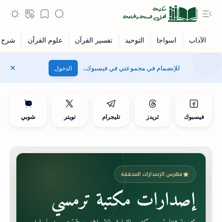
للإنضمام في مجموعتي في فيسبوك..
الدخول
فيسبوك
ثريدز
تليجرام
تويتر
شوبي
فهرس الإصدارات المحققة
إصدارات مكتبة ترمسي