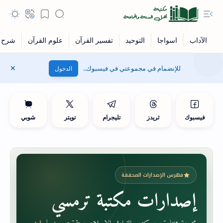
للإنضمام في مجموعتي في فيسبوك..
الدخول
فيسبوك
ثريدز
تليجرام
تويتر
شوبي
فهرس الإصدارات المحققة
إصدارات مكتبة ترمسي