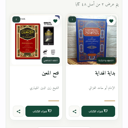
يتم عرض ٢ من أصل ٤٨ كتابا
٢
١
التصوف والتزكية
الفقه الشافعي
بداية الهداية
فتح المعين
الإمام أبو حامد الغزالي
الشيخ زين الدين المليباري
شراء الكتاب
شراء الكتاب