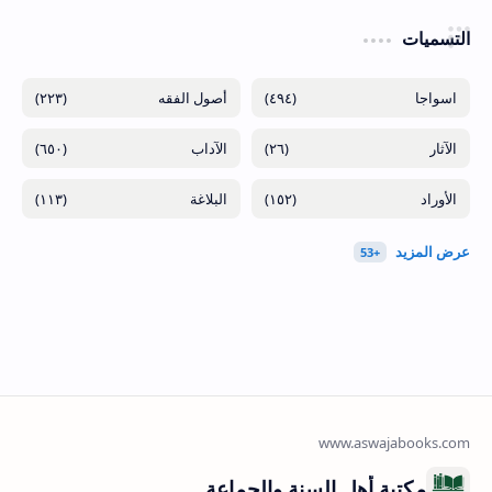
التسميات
(٢٢٣)
(٤٩٤)
(٦٥٠)
(٢٦)
(١١٣)
(١٥٢)
مكتبة أهل السنة والجماعة