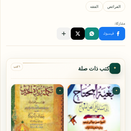
٦ كتب
كتب ذات صلة
✦
✦
✦