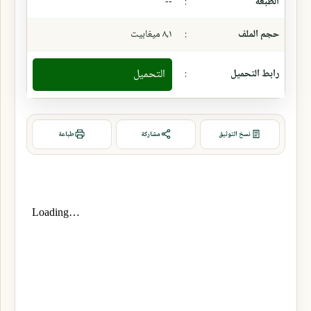
الطبعة
:
--
حجم الملف
:
٨،١ ميغابيت
رابط التحميل
:
التحميل
نسخ التوثيق
مشاركة
طباعة