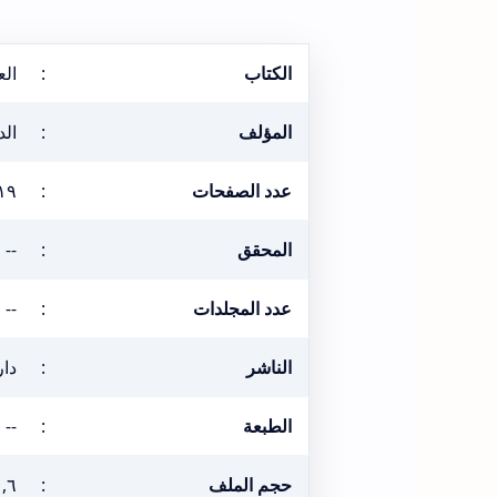
الكتاب
:
الع
المؤلف
:
ال
عدد الصفحات
:
١٩
المحقق
:
--
عدد المجلدات
:
--
الناشر
:
دار
الطبعة
:
--
حجم الملف
:
١٠,٦ م