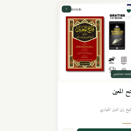
٢
لفقه الشافعي
ح المعين
شيخ زين الدين المليباري