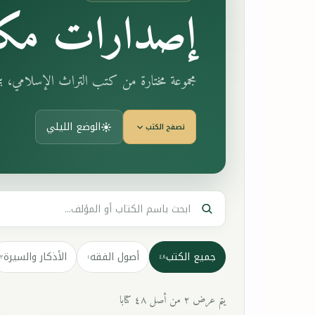
إصدارات مكت
مجموعة مختارة من كتب التراث الإسلامي، 
الوضع الليلي
تصفح الكتب
جميع الكتب
أصول الفقه
الأذكار والسيرة
٣
١
٤٨
يتم عرض ٢ من أصل ٤٨ كتابا