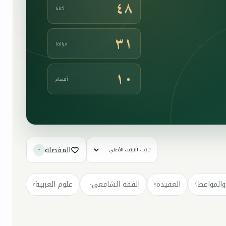
٤٨
كتابا
٣١
مؤلفا
١٠
أقسام
المفضلة
ترتيب
٠
والمواعظ
العقيدة
الفقه الشافعي
علوم العربية
كتب مت
٣
١٠
٧
٢