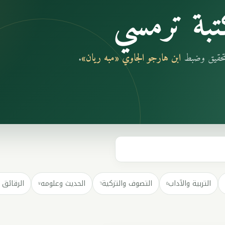
بة ترمسي
بتحقيق وضبط
ابن هارجو الجاوي «مبه ريان»
.
التربية والآداب
التصوف والتزكية
الحديث وعلومه
الرقائق 
٧
٦
٥