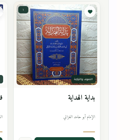
١
التصوف والتزكية
ا
بداية الهداية
فت
الإمام أبو حامد الغزالي
ال