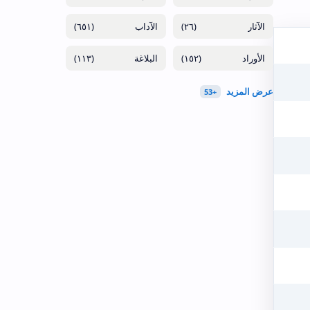
(٦٥١)
(٢٦)
(١١٣)
(١٥٢)