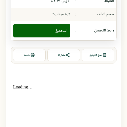
الطبعة
:
الأولى، ٢٠١٧ م
حجم الملف
:
١٠،٣ ميغابيت
رابط التحميل
:
التحميل
نسخ التوثيق
مشاركة
طباعة