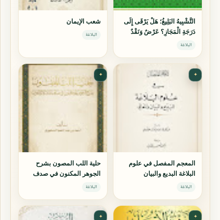
التَّشْبِيهُ البَلِيغُ؛ هَلْ يَرْقَى إِلَى
شعب الإيمان
دَرَجَةِ الْمَجَازِ؟ عَرْضٌ وَنَقْدٌ
البلاغة
البلاغة
✦
✦
المعجم المفصل في علوم
حلية اللب المصون بشرح
البلاغة البديع والبيان
الجوهر المكنون في صدف
والمعاني
الثلاثة الفنون
البلاغة
البلاغة
✦
✦