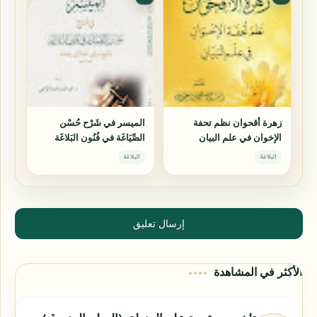
زهرة أقحوان نظم تحفة
الميسر في شَرْح حُسْن
الإخوان في علم البيان
الصِّيَاغَة في فُنُون البَلاغَة
البلاغة
البلاغة
إرسال تعليق
الأكثر في المشاهدة