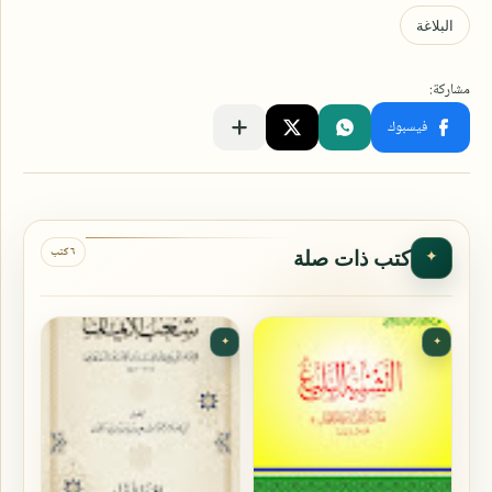
٦ كتب
كتب ذات صلة
✦
✦
✦