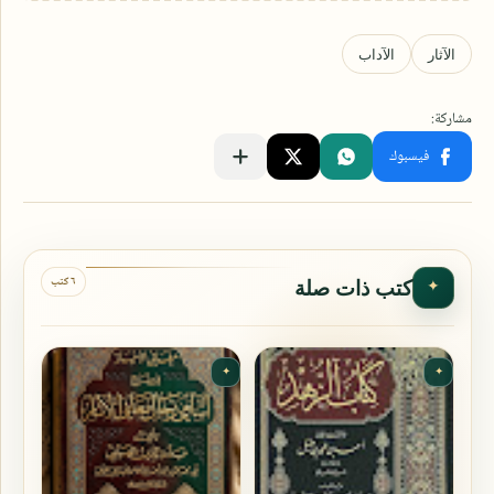
٦ كتب
كتب ذات صلة
✦
✦
✦