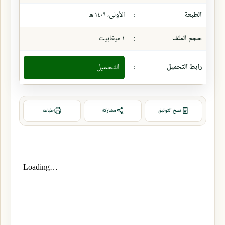
الطبعة
:
الأولى، ١٤٠٩ ھ
حجم الملف
:
١ ميغابيت
رابط التحميل
:
التحميل
نسخ التوثيق
مشاركة
طباعة