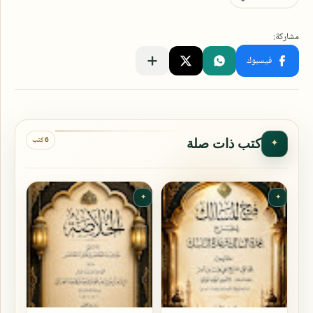
6 كتب
كتب ذات صلة
✦
✦
✦