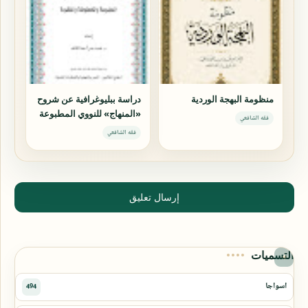
منظومة البهجة الوردية
دراسة ببليوغرافية عن شروح
«المنهاج» للنووي المطبوعة
فقه الشافعي
والمخطوطة والمفقودة
فقه الشافعي
إرسال تعليق
التسميات