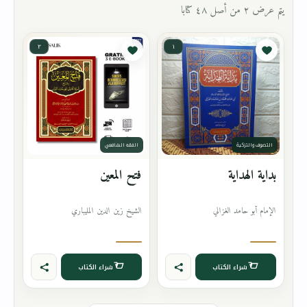
يتم عرض ٢ من أصل ٤٨ كتابا
٢
١
التصوف والتزكية
الفقه الشافعي
بداية الهداية
فتح المعين
الإمام أبو حامد الغزالي
الشيخ زين الدين المليباري
شراء الكتاب
شراء الكتاب