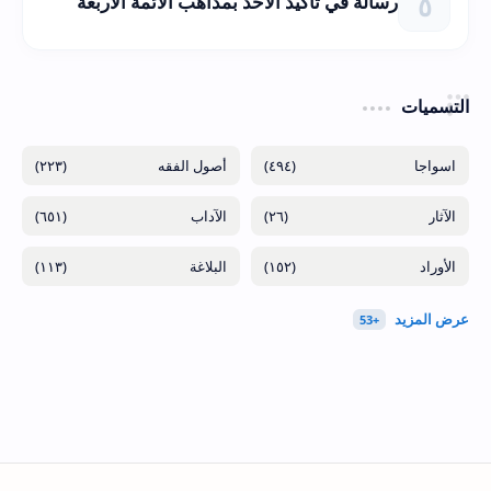
رسالة في تأكيد الأخذ بمذاهب الأئمة الأربعة
التسميات
(٢٢٣)
(٤٩٤)
(٦٥١)
(٢٦)
(١١٣)
(١٥٢)