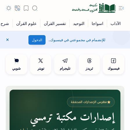
للإنضمام في مجموعتي في فيسبوك..
الدخول
فيسبوك
ثريدز
تليجرام
تويتر
شوبي
فهرس الإصدارات المحققة
إصدارات مكتبة ترمسي