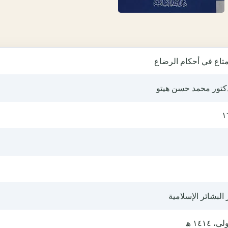
متاع في أحكام الرضاع
دكتور محمد حسن هيتو
١
 البشائر الإسلامية
ى، ١٤١٤ ھ