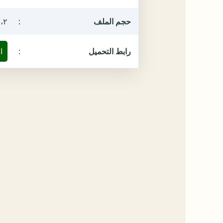
حجم الملف
:
٢،٢ ميغ
رابط التحميل
:
ا