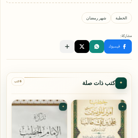
6 كتب
كتب ذات صلة
✦
✦
✦