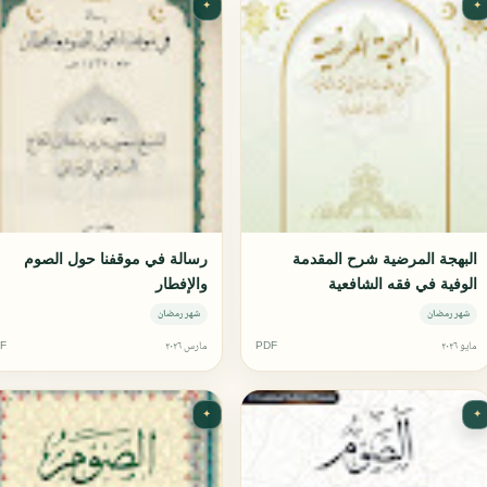
✦
✦
البهجة المرضية شرح المقدمة
رسالة في موقفنا حول الصوم
الوفية في فقه الشافعية
والإفطار
شهر رمضان
شهر رمضان
مايو ٢٠٢٦
PDF
مارس ٢٠٢٦
F
✦
✦