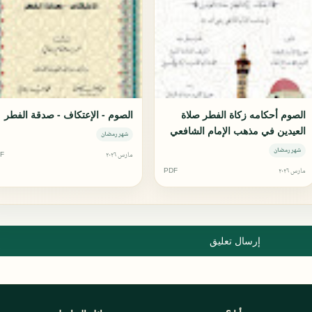
الصوم أحكامه زكاة الفطر صلاة
الصوم - الإعتكاف - صدقة الفطر
العيدين في مذهب الإمام الشافعي
شهر رمضان
رضي الله عنه
شهر رمضان
مارس ٢٠٢٦
F
مارس ٢٠٢٦
PDF
إرسال تعليق