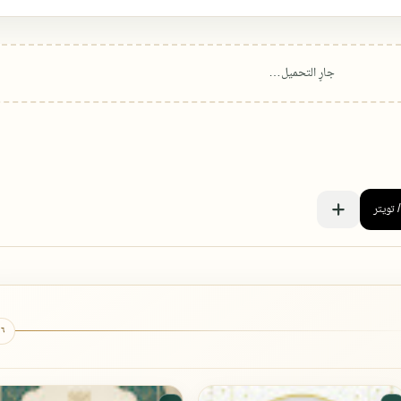
٦ كتب