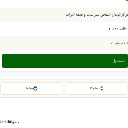
-
ركز الإبداع الثقافي للدراسات وخدمة التراث
لثالثة، ١٤٣٢ ھ
٤, ميغابيت
التحميل
مشاركة
طباعة