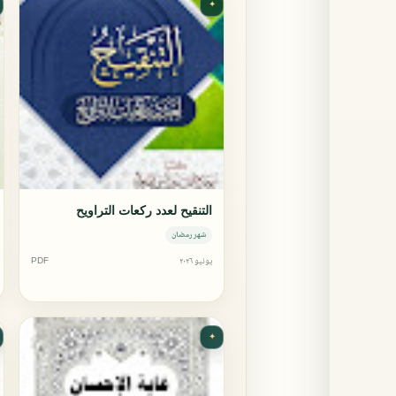
✦
التنقيح لعدد ركعات التراويح
شهر رمضان
يونيو ٢٠٢٦
PDF
✦