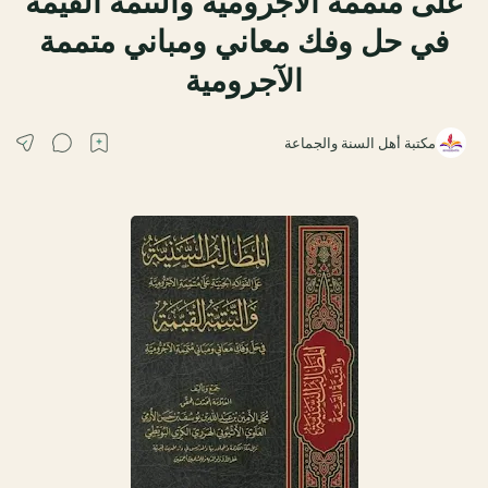
على متممة الآجرومية والتتمة القيمة
في حل وفك معاني ومباني متممة
الآجرومية