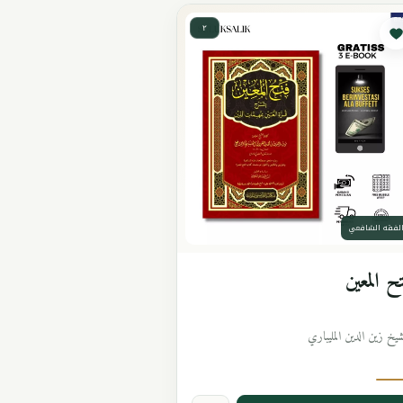
٢
لفقه الشافعي
ح المعين
شيخ زين الدين المليباري