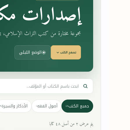
إصدارات مكت
مجموعة مختارة من كتب التراث الإسلامي، 
الوضع الليلي
تصفح الكتب
جميع الكتب
أصول الفقه
الأذكار والسيرة
٣
١
٤٨
يتم عرض ٢ من أصل ٤٨ كتابا