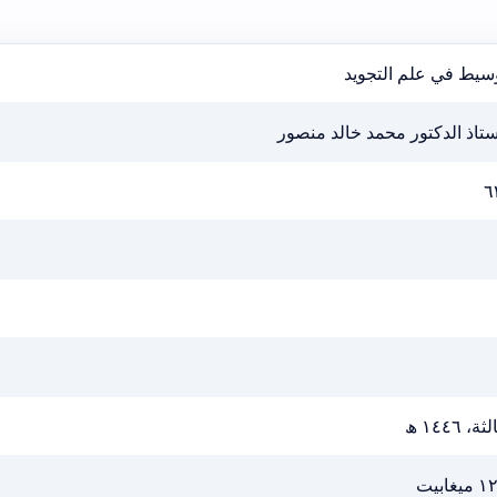
وسيط في علم التجويد
ستاذ الدكتور محمد خالد منصور
٦
ثة، ١٤٤٦ ھ
يغابيت