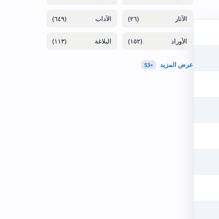
(٦٤٩)
(٢٦)
(١١٣)
(١٥٢)