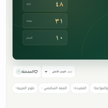
٤٨
كتابا
٣١
مؤلفا
١٠
أقسام
المفضلة
ترتيب
٠
والمواعظ
العقيدة
الفقه الشافعي
علوم العربية
كتب مت
٣
١٠
٧
٢