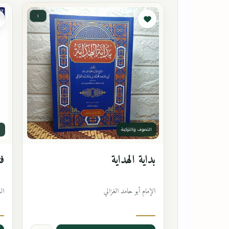
١
التصوف والتزكية
ا
بداية الهداية
فت
الإمام أبو حامد الغزالي
ال