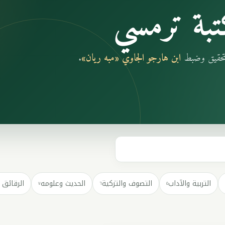
بة ترمسي
بتحقيق وضبط
ابن هارجو الجاوي «مبه ريان»
.
التربية والآداب
التصوف والتزكية
الحديث وعلومه
الرقائق 
٧
٦
٥