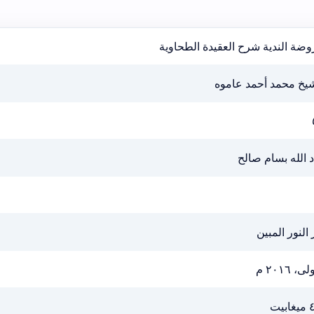
وضة الندية شرح العقيدة الطحاوية
شيخ محمد أحمد عاموه
 الله بسام صالح
 النور المبين
ى، ٢٠١٦ م
بيت