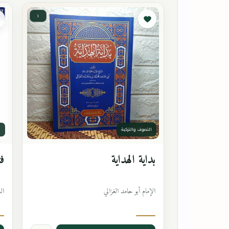
١
التصوف والتزكية
ا
بداية الهداية
فت
الإمام أبو حامد الغزالي
ال