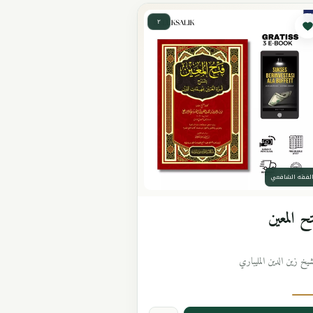
٢
لفقه الشافعي
ح المعين
شيخ زين الدين المليباري