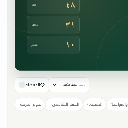
٤٨
كتابا
٣١
مؤلفا
١٠
أقسام
المفضلة
ترتيب
٠
والمواعظ
العقيدة
الفقه الشافعي
علوم العربية
كتب مت
٣
١٠
٧
٢