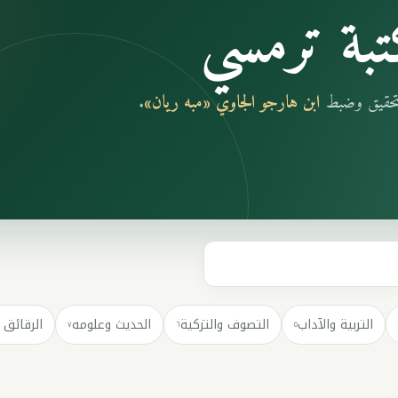
بة ترمسي
بتحقيق وضبط
ابن هارجو الجاوي «مبه ريان»
.
التربية والآداب
التصوف والتزكية
الحديث وعلومه
الرقائق 
٧
٦
٥