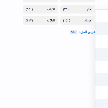
(٦٥١)
(٢٦)
(١١٣)
(١٥٢)