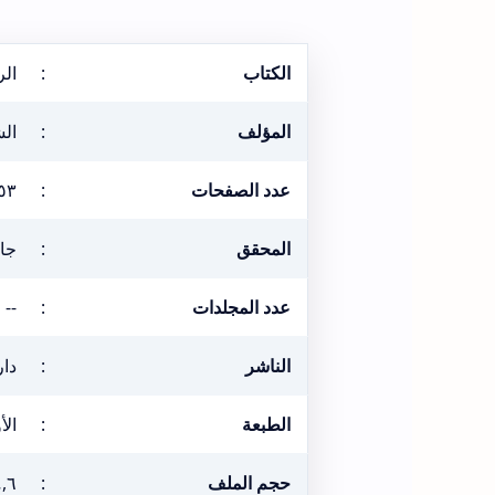
الكتاب
:
الر
المؤلف
:
ال
عدد الصفحات
:
٥٣
المحقق
:
جاد
عدد المجلدات
:
--
الناشر
:
دار
الطبعة
:
الأول
حجم الملف
:
٤,٦ ميغا