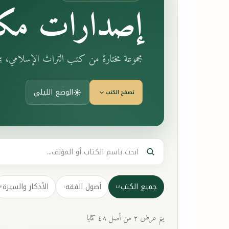
إصدارات مكت
مجموعة مختارة من كتب التراث الإسلامي، 
الوضع الليلي
تصفح الكتب
جميع الكتب
أصول الفقه
الأذكار والسيرة
٣
١
٤٨
يتم عرض ٢ من أصل ٤٨ كتابا