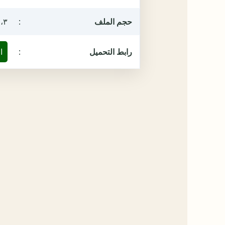
حجم الملف
:
٢،٣ ميغ
رابط التحميل
:
ا