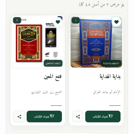
يتم عرض ٢ من أصل ٤٨ كتابا
٢
١
التصوف والتزكية
الفقه الشافعي
بداية الهداية
فتح المعين
الإمام أبو حامد الغزالي
الشيخ زين الدين المليباري
شراء الكتاب
شراء الكتاب