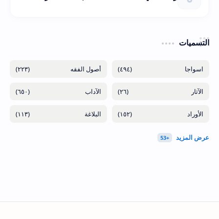
التسميات
(٢٢٣)
(٤٩٤)
(٦٥٠)
(٢٦)
(١١٣)
(١٥٢)