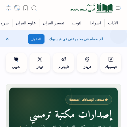
للإنضمام في مجموعتي في فيسبوك..
الدخول
فيسبوك
ثريدز
تليجرام
تويتر
شوبي
فهرس الإصدارات المحققة
إصدارات مكتبة ترمسي