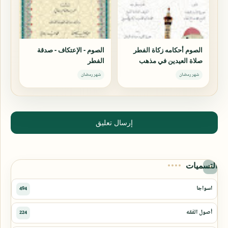
الصوم أحكامه زكاة الفطر
الصوم - الإعتكاف - صدقة
صلاة العيدين في مذهب
الفطر
الإمام الشافعي رضي الله
شهر رمضان
شهر رمضان
عنه
إرسال تعليق
التسميات