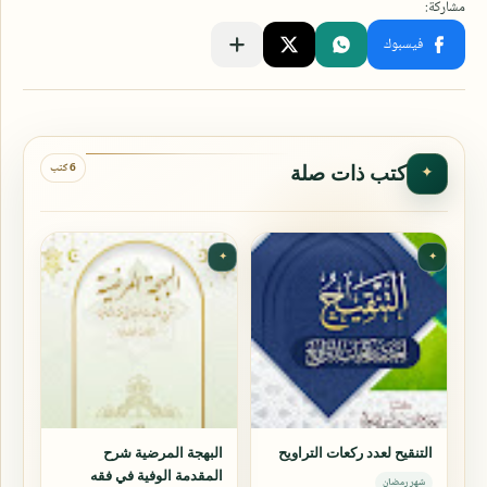
6 كتب
كتب ذات صلة
✦
✦
✦
التنقيح لعدد ركعات التراويح
البهجة المرضية شرح
المقدمة الوفية في فقه
شهر رمضان