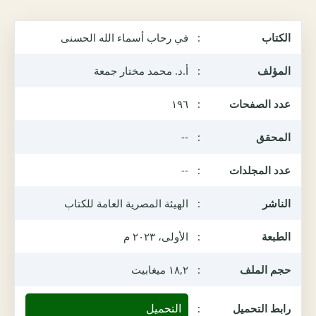
الكتاب
:
في رحاب أسماء الله الحسنى
المؤلف
:
أ.د. محمد مختار جمعة
عدد الصفحات
:
١٩٦
المحقق
:
--
عدد المجلدات
:
--
الناشر
:
الهيئة المصرية العامة للكتاب
الطبعة
:
الأولى، ٢٠٢٣ م
حجم الملف
:
١٨,٢ ميغابيت
التحميل
رابط التحميل
: