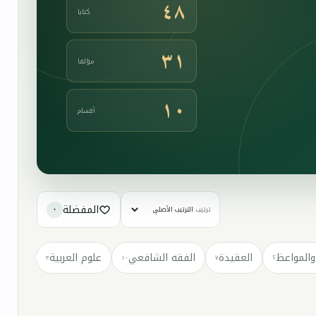
٤٨
كتابا
٣١
مؤلفا
١٠
أقسام
المفضلة
ترتيب
٠
والمواعظ
العقيدة
الفقه الشافعي
علوم العربية
كتب مت
٣
١٠
٧
٢