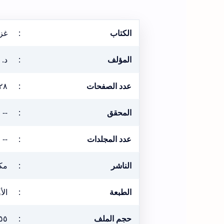
الكتاب
:
غزو
المؤلف
:
د. 
عدد الصفحات
:
٢٨
المحقق
:
--
عدد المجلدات
:
--
الناشر
:
مكت
الطبعة
:
الأول
حجم الملف
:
٥٥ ميغابي