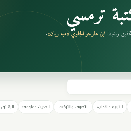
بة ترمسي
بتحقيق وضبط
ابن هارجو الجاوي «مبه ريان»
.
التربية والآداب
التصوف والتزكية
الحديث وعلومه
الرقائق 
٧
٦
٥