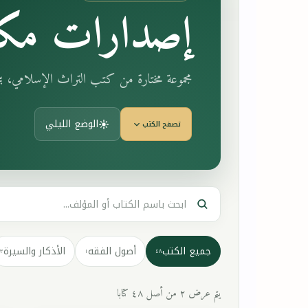
إصدارات مكت
مجموعة مختارة من كتب التراث الإسلامي، 
الوضع الليلي
تصفح الكتب
جميع الكتب
أصول الفقه
الأذكار والسيرة
٣
١
٤٨
يتم عرض ٢ من أصل ٤٨ كتابا