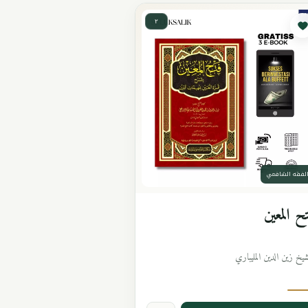
٢
لفقه الشافعي
ح المعين
شيخ زين الدين المليباري