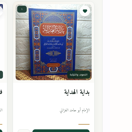
١
التصوف والتزكية
ا
بداية الهداية
فت
الإمام أبو حامد الغزالي
ال