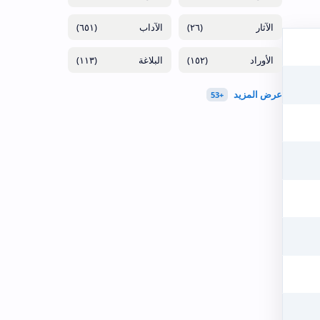
(٦٥١)
(٢٦)
(١١٣)
(١٥٢)