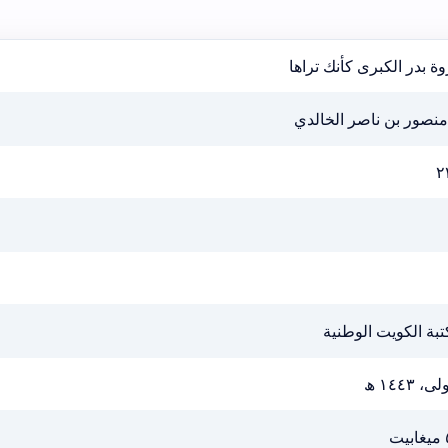
ة بدر الكبرى كأنك تراها
منصور بن ناصر الخالدي
٢
بة الكويت الوطنية
ى، ١٤٤٣ ھ
ت