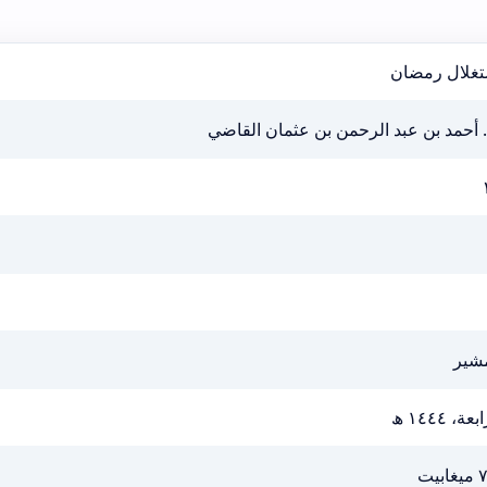
تغلال رمضان
. أحمد بن عبد الرحمن بن عثمان القاضي
مشير
عة، ١٤٤٤ ھ
ابيت