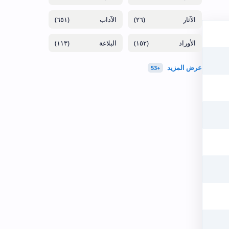
(٦٥١)
(٢٦)
(١١٣)
(١٥٢)