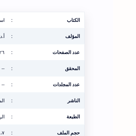
الكتاب
:
اس
المؤلف
:
أ.د
عدد الصفحات
:
٢٦
المحقق
:
--
عدد المجلدات
:
--
الناشر
:
ال
الطبعة
:
الراب
حجم الملف
:
٧،٧ ميغ