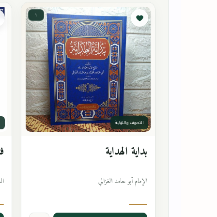
١
التصوف والتزكية
ا
بداية الهداية
فت
الإمام أبو حامد الغزالي
ال