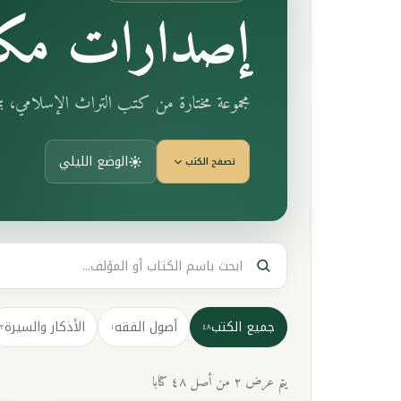
إصدارات مكت
مجموعة مختارة من كتب التراث الإسلامي، 
الوضع الليلي
تصفح الكتب
جميع الكتب
أصول الفقه
الأذكار والسيرة
٣
١
٤٨
يتم عرض ٢ من أصل ٤٨ كتابا