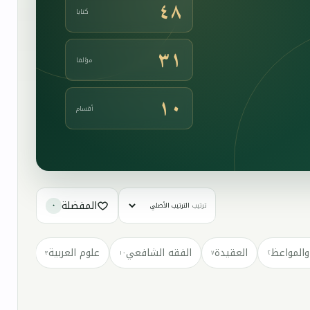
٤٨
كتابا
٣١
مؤلفا
١٠
أقسام
المفضلة
ترتيب
٠
والمواعظ
العقيدة
الفقه الشافعي
علوم العربية
كتب مت
٣
١٠
٧
٢