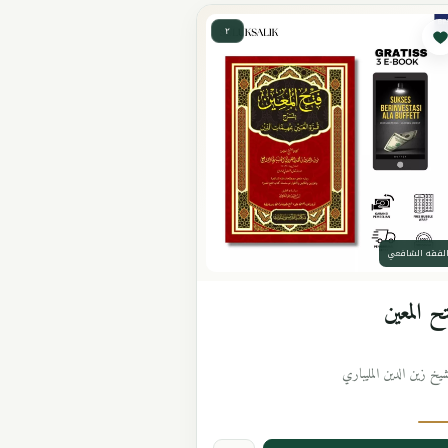
٢
لفقه الشافعي
ح المعين
شيخ زين الدين المليباري