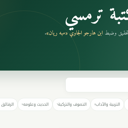
بة ترمسي
بتحقيق وضبط
ابن هارجو الجاوي «مبه ريان»
.
التربية والآداب
التصوف والتزكية
الحديث وعلومه
الرقائق 
٧
٦
٥