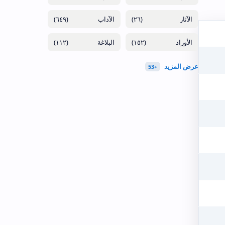
(٦٤٩)
(٢٦)
(١١٢)
(١٥٢)