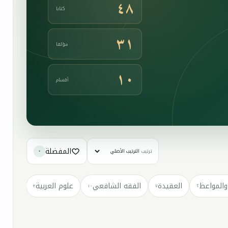
٤٨
كتابا
٣١
مؤلفا
١٠
أقسام
المفضلة
ترتيب
٠
والمواعظ
العقيدة
الفقه الشافعي
علوم العربية
كتب مت
٣
١٠
٧
٢