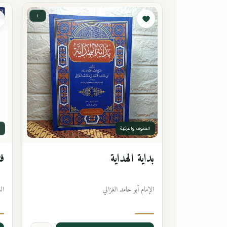
١
التصوف والتزكية
ا
بداية الهداية
فت
الإمام أبو حامد الغزالي
ال