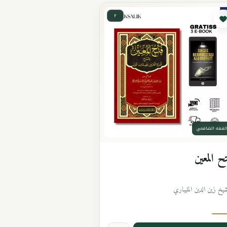
٢
لفقه الشافعي
ح المعين
شيخ زين الدين المليباري