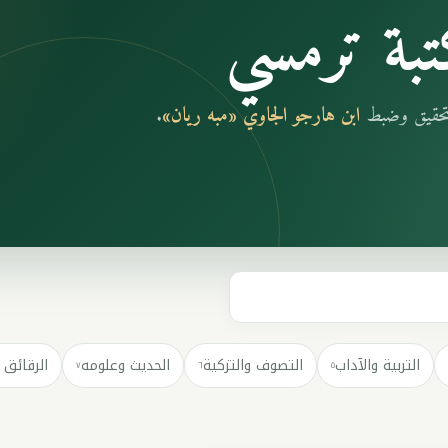
بة ترمسي
بتحقيق وضبط
ابن هارجو الجاوي «مبه ريان»
.
التربية والآداب
التصوف والتزكية
الحديث وعلومه
الرقائق 
٧
٦
٥