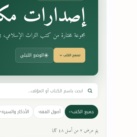
إصدارات مكت
مجموعة مختارة من كتب التراث الإسلامي، 
الوضع الليلي
تصفح الكتب
جميع الكتب
أصول الفقه
الأذكار والسيرة
٣
١
٤٨
يتم عرض ٢ من أصل ٤٨ كتابا