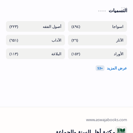
التسميات
(٢٢٣)
(٤٩٤)
(٦٥١)
(٢٦)
(١١٣)
(١٥٢)
مكتبة أهل السنة والجماعة