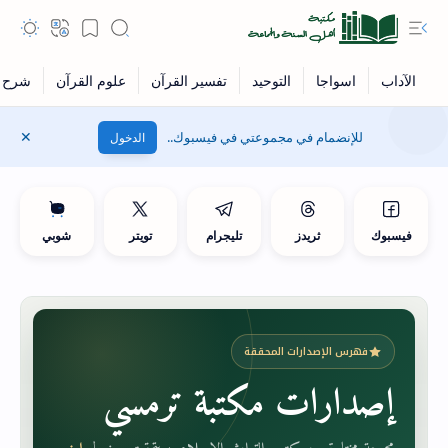
للإنضمام في مجموعتي في فيسبوك..
الدخول
فيسبوك
ثريدز
تليجرام
تويتر
شوبي
فهرس الإصدارات المحققة
إصدارات مكتبة ترمسي