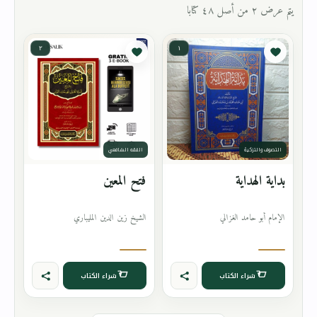
يتم عرض ٢ من أصل ٤٨ كتابا
٢
١
التصوف والتزكية
الفقه الشافعي
بداية الهداية
فتح المعين
الإمام أبو حامد الغزالي
الشيخ زين الدين المليباري
شراء الكتاب
شراء الكتاب