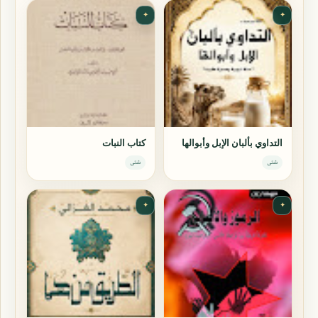
✦
✦
التداوي بألبان الإبل وأبوالها
كتاب النبات
شتى
شتى
✦
✦