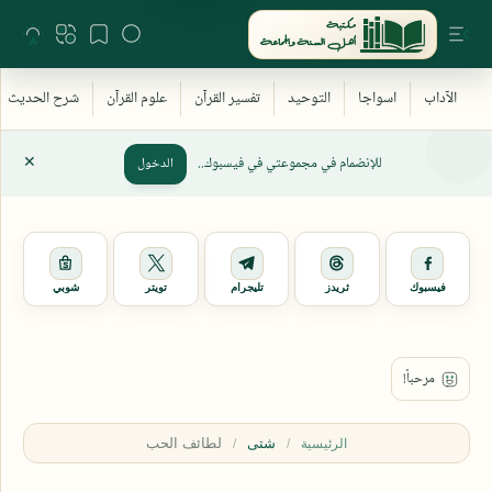
للإنضمام في مجموعتي في فيسبوك..
الدخول
فيسبوك
ثريدز
تليجرام
تويتر
شوبي
شتى
الرئيسية