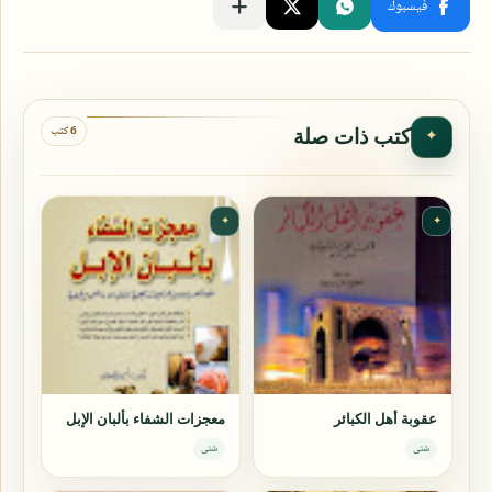
6 كتب
كتب ذات صلة
✦
✦
✦
عقوبة أهل الكبائر
معجزات الشفاء بألبان الإبل
شتى
شتى