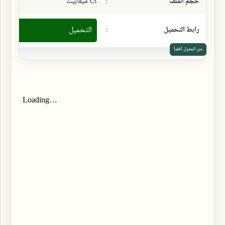
حجم الملف
:
٤،٤ ميغابيت
رابط التحميل
:
التحميل