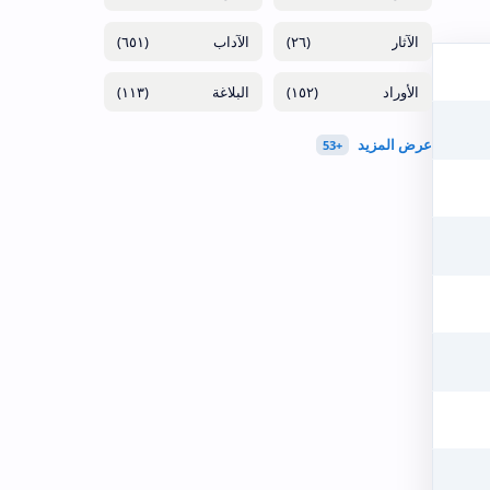
(٦٥١)
(٢٦)
(١١٣)
(١٥٢)