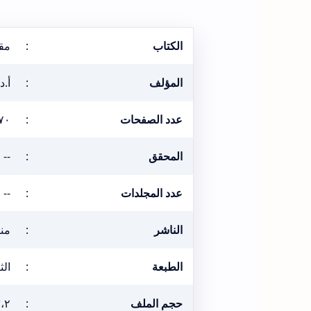
الكتاب
:
مقا
المؤلف
:
أ.د
عدد الصفحات
:
٧٠
المحقق
:
--
عدد المجلدات
:
--
الناشر
:
منا
الطبعة
:
الثان
حجم الملف
:
٣،٢ ميغ