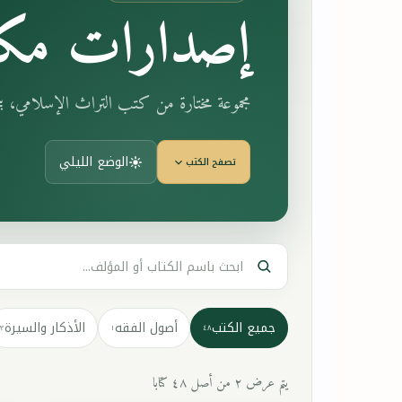
إصدارات مكت
مجموعة مختارة من كتب التراث الإسلامي، 
الوضع الليلي
تصفح الكتب
جميع الكتب
أصول الفقه
الأذكار والسيرة
٣
١
٤٨
يتم عرض ٢ من أصل ٤٨ كتابا