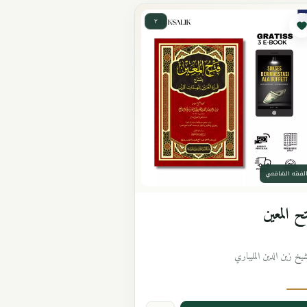
٢
لفقه الشافعي
ح المعين
شيخ زين الدين المليباري