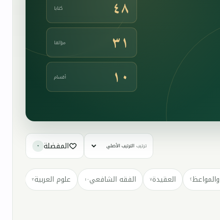
٤٨
كتابا
٣١
مؤلفا
١٠
أقسام
المفضلة
ترتيب
٠
والمواعظ
العقيدة
الفقه الشافعي
علوم العربية
كتب مت
٣
١٠
٧
٢