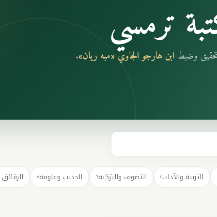
بة ترمسي
بتحقيق وضبط
ابن هارجو الجاوي «مبه ريان»
.
التربية والآداب
التصوف والتزكية
الحديث وعلومه
الرقائق 
٧
٦
٥