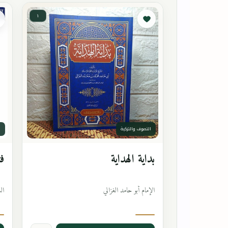
١
التصوف والتزكية
ا
بداية الهداية
فت
الإمام أبو حامد الغزالي
ال