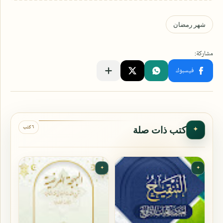
٦ كتب
كتب ذات صلة
✦
✦
✦