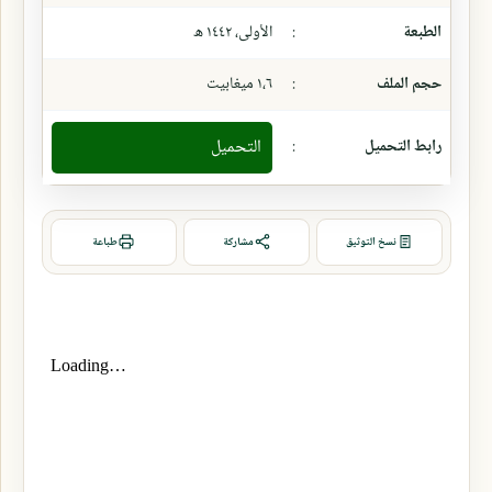
الطبعة
:
الأولى، ١٤٤٢ ھ
حجم الملف
:
١،٦ ميغابيت
رابط التحميل
:
التحميل
نسخ التوثيق
مشاركة
طباعة