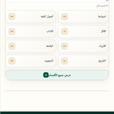
٥٩ قسم متاح
عرض جميع الأقسام